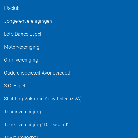
IJsclub
Jongerenverenigingen
Let’s Dance Espel
Motorvereniging
Omnivereniging
Ouderensociëteit Avondvreugd
S.C. Espel
Stichting Vakantie Activiteiten (SVA)
Tennisvereniging
Toneelvereniging “De Ducdalf”
TriVia Volleybal