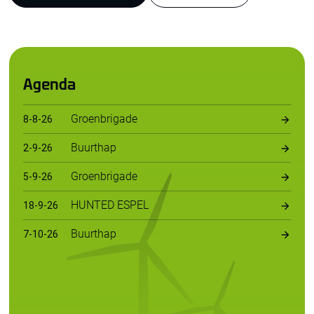
Agenda
Groenbrigade
8
-
8
-
26
Buurthap
2
-
9
-
26
Groenbrigade
5
-
9
-
26
HUNTED ESPEL
18
-
9
-
26
Buurthap
7
-
10
-
26