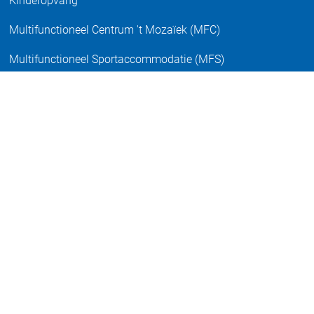
Kinderopvang
Multifunctioneel Centrum 't Mozaïek (MFC)
Multifunctioneel Sportaccommodatie (MFS)
Natuurlijke speeltuin
Openbaar vervoer
Overige activiteiten
Polderpad
Restaurant De Ducdalf
School De Ark
Sociaal Loket gemeente Noordoostpolder
Supermarkt Van Slooten