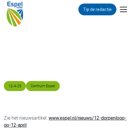
Tip de redactie
Terug naar overzicht
12-dorpenloop 2025
Datum
Locatie
12
-
4
-
25
Centrum Espel
Zie het nieuwsartikel:
www.espel.nl/nieuws/12-dorpenloop-
op-12-april