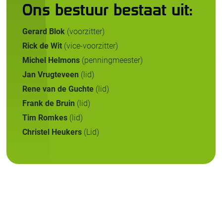
Ons bestuur bestaat uit:
Gerard Blok
(voorzitter)
Rick de Wit
(vice-voorzitter)
Michel Helmons
(penningmeester)
Jan Vrugteveen
(lid)
Rene van de Guchte
(lid)
Frank de Bruin
(lid)
Tim Romkes
(lid)
Christel Heukers
(Lid)