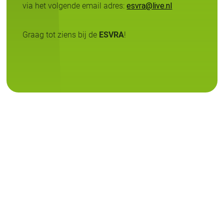
via het volgende email adres:
esvra@live.nl
Graag tot ziens bij de
ESVRA
!