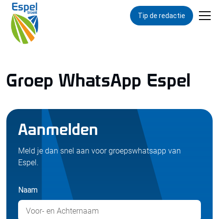
Tip de redactie
Groep WhatsApp Espel
Aanmelden
Meld je dan snel aan voor groepswhatsapp van
Espel.
Naam