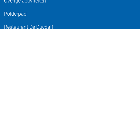
Overige activiteiten
Polderpad
Restaurant De Ducdalf
School De Ark
Sociaal Loket gemeente Noordoostpolder
Supermarkt Van Slooten
Wonen
Zonnebloem
Over Espel
Historie