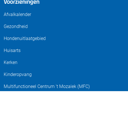
Voorzieningen
Afvalkalender
Gezondheid
Hondenuitlaatgebied
Huisarts
Kerken
Kinderopvang
Multifunctioneel Centrum 't Mozaïek (MFC)
Multifunctioneel Sportaccommodatie (MFS)
Natuurlijke speeltuin
Openbaar vervoer