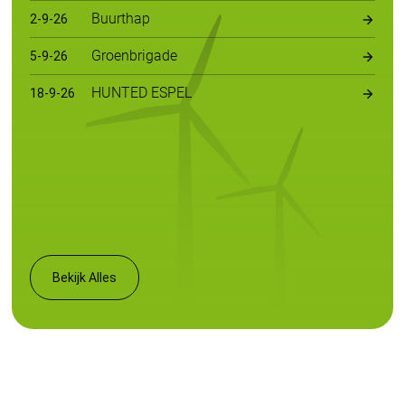
Buurthap
2
-
9
-
26
Groenbrigade
5
-
9
-
26
HUNTED ESPEL
18
-
9
-
26
Bekijk Alles