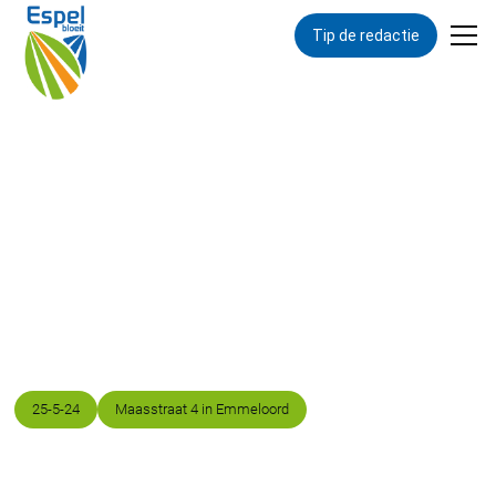
Tip de redactie
Terug naar overzicht
Koor Klein Feestje treedt
op tijdens Buurtfestival
'Muziek in het Portiek'
Datum
Locatie
25
-
5
-
24
Maasstraat 4 in Emmeloord