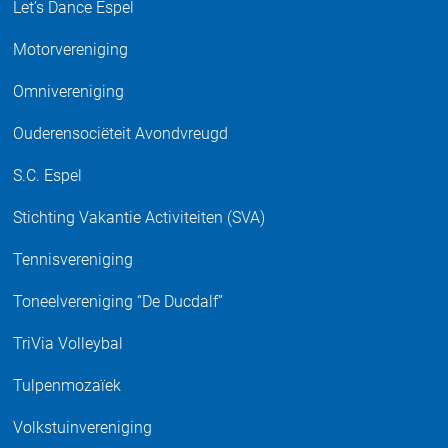
Let’s Dance Espel
Motorvereniging
Omnivereniging
Ouderensociëteit Avondvreugd
S.C. Espel
Stichting Vakantie Activiteiten (SVA)
Tennisvereniging
Toneelvereniging “De Ducdalf”
TriVia Volleybal
Tulpenmozaïek
Volkstuinvereniging