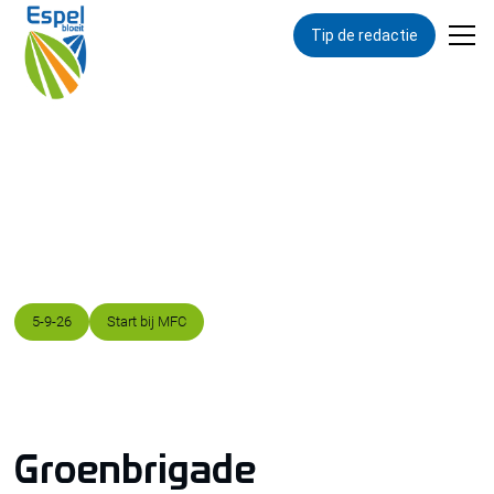
Tip de redactie
Terug naar overzicht
Groenbrigade
Datum
Locatie
5
-
9
-
26
Start bij MFC
Groenbrigade