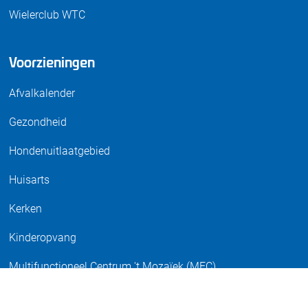
Wielerclub WTC
Voorzieningen
Afvalkalender
Gezondheid
Hondenuitlaatgebied
Huisarts
Kerken
Kinderopvang
Multifunctioneel Centrum 't Mozaïek (MFC)
Multifunctioneel Sportaccommodatie (MFS)