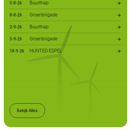
Buurthap
5
-
8
-
26
Groenbrigade
8
-
8
-
26
Buurthap
2
-
9
-
26
Groenbrigade
5
-
9
-
26
HUNTED ESPEL
18
-
9
-
26
Bekijk Alles