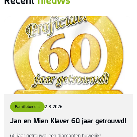
Recent
nieuws
Familiebericht
2
-
8
-
2026
Jan en Mien Klaver 60 jaar getrouwd!
60 jaar getrouwd, een diamanten huwelijk!