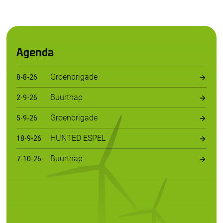
Agenda
Groenbrigade
8
-
8
-
26
Buurthap
2
-
9
-
26
Groenbrigade
5
-
9
-
26
HUNTED ESPEL
18
-
9
-
26
Buurthap
7
-
10
-
26