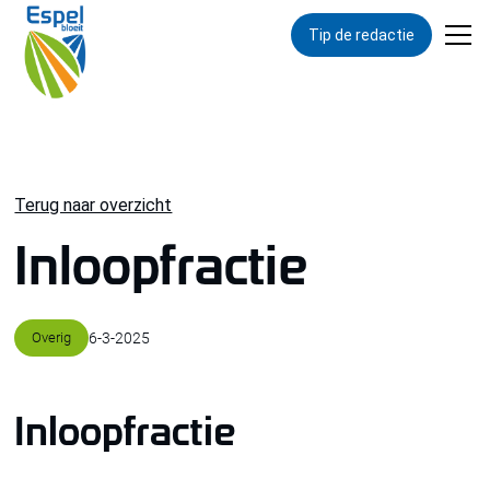
Tip de redactie
Terug naar overzicht
Inloopfractie
Overig
6
-
3
-
2025
Inloopfractie