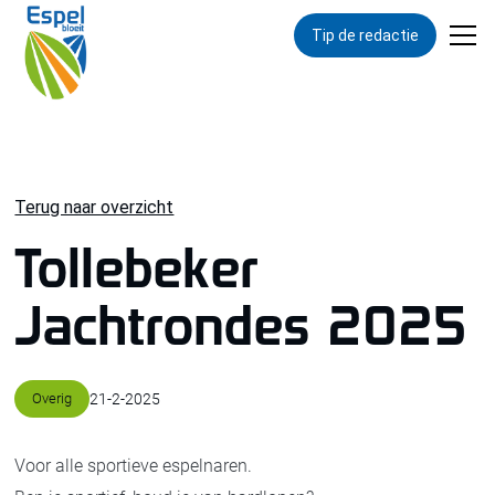
Tip de redactie
Terug naar overzicht
Tollebeker
Jachtrondes 2025
Overig
21
-
2
-
2025
Voor alle sportieve espelnaren.