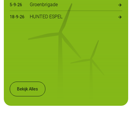
Groenbrigade
5
-
9
-
26
HUNTED ESPEL
18
-
9
-
26
Bekijk Alles