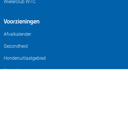
Wielerclub WTC
Voorzieningen
Afvalkalender
Gezondheid
Hondenuitlaatgebied
Huisarts
Kerken
Kinderopvang
Multifunctioneel Centrum 't Mozaïek (MFC)
Multifunctioneel Sportaccommodatie (MFS)