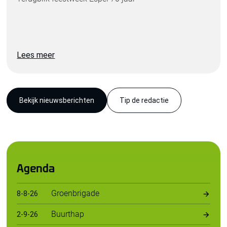
Lees meer
Bekijk nieuwsberichten
Tip de redactie
Agenda
Groenbrigade
8
-
8
-
26
Buurthap
2
-
9
-
26