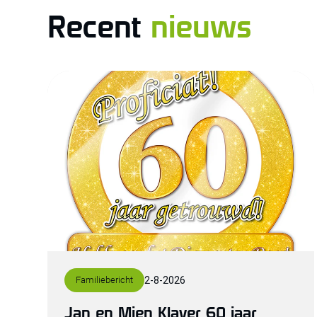
Recent
nieuws
Familiebericht
2
-
8
-
2026
Jan en Mien Klaver 60 jaar