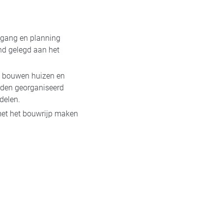
tgang en planning
d gelegd aan het
e bouwen huizen en
rden georganiseerd
delen.
et het bouwrijp maken