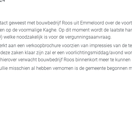
24
ntact geweest met bouwbedrijf Roos uit Emmeloord over de voor
 op de voormalige Kaghe. Op dit moment wordt de laatste han
O) welke noodzakelijk is voor de vergunningsaanvraag.
erkt aan een verkoopbrochure voorzien van impressies van de t
deze zaken klaar zijn zal er een voorlichtingsmiddag/avond wo
 hierover verwacht bouwbedrijf Roos binnenkort meer te kunnen 
llie misschien al hebben vernomen is de gemeente begonnen m