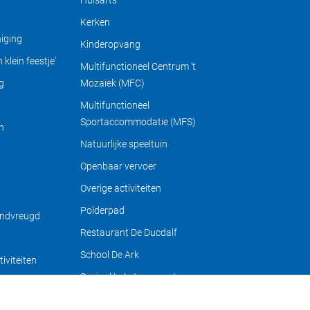
Huisarts
Kerken
iging
Kinderopvang
klein feestje'
Multifunctioneel Centrum 't
g
Mozaïek (MFC)
Multifunctioneel
Sportaccommodatie (MFS)
n
Natuurlijke speeltuin
Openbaar vervoer
Overige activiteiten
Polderpad
ondvreugd
Restaurant De Ducdalf
School De Ark
iviteiten
Sociaal Loket gemeente
Noordoostpolder