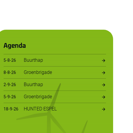
Agenda
Buurthap
5
-
8
-
26
Groenbrigade
8
-
8
-
26
Buurthap
2
-
9
-
26
Groenbrigade
5
-
9
-
26
HUNTED ESPEL
18
-
9
-
26