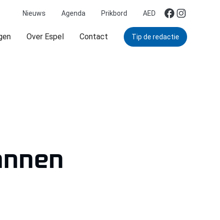
Nieuws
Agenda
Prikbord
AED
gen
Over Espel
Contact
Tip de redactie
annen