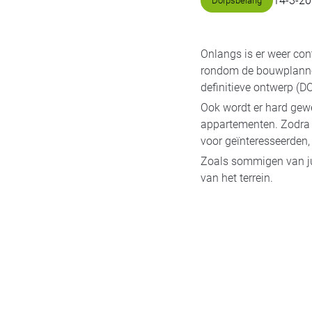
14
-
3
-
20
Dorpsbelang
Onlangs is er weer co
rondom de bouwplannen
definitieve ontwerp (D
Ook wordt er hard gew
appartementen. Zodra 
voor geïnteresseerden,
Zoals sommigen van ju
van het terrein.