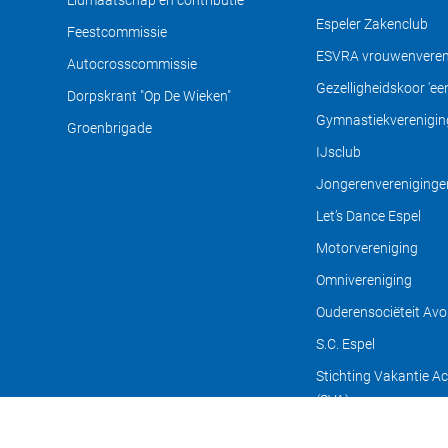
Lidmaatschap en contributie
Espeler Zakenclub
Feestcommissie
ESVRA vrouwenveren
Autocrosscommissie
Gezelligheidskoor 'een 
Dorpskrant "Op De Wieken"
Gymnastiekverenigin
Groenbrigade
IJsclub
Jongerenvereniginge
Let’s Dance Espel
Motorvereniging
Omnivereniging
Ouderensociëteit Av
S.C. Espel
Stichting Vakantie Act
(SVA)
Tennisvereniging