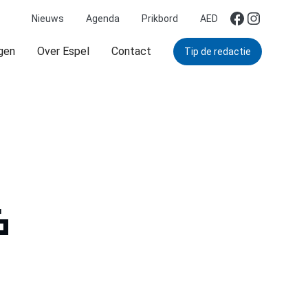
Nieuws
Agenda
Prikbord
AED
gen
Over Espel
Contact
Tip de redactie
&