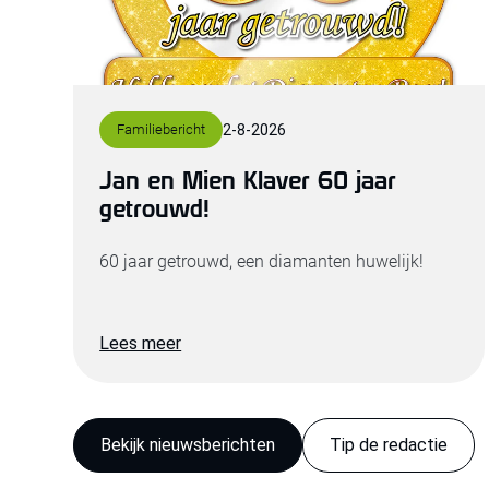
Familiebericht
2
-
8
-
2026
Jan en Mien Klaver 60 jaar
getrouwd!
60 jaar getrouwd, een diamanten huwelijk!
Lees meer
Bekijk nieuwsberichten
Tip de redactie