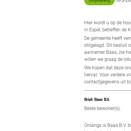
16
-
3
-
20
Dorpsbelang
Hier wordt u op de ho
in Espel, betreffen d
De gemeente heeft vern
stilgelegd. Dit beslui
aannemer Baas, zie hi
willen we graag de lok
We hopen dat deze ond
hervat. Voor verdere 
contactgegevens uit bij
-------------------------------
Brief: Baas B.V.
Beste bewoner(s),
Onlangs is Baas B.V. 