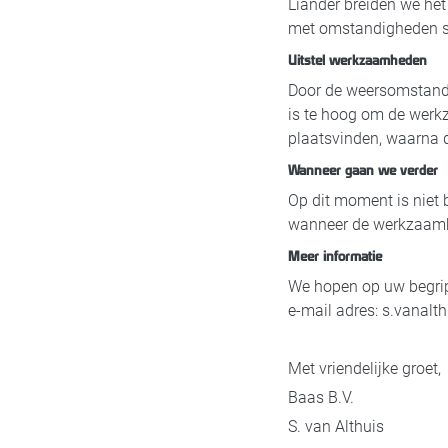
Liander breiden we het
met omstandigheden ste
Uitstel werkzaamheden
Door de weersomstand
is te hoog om de werk
plaatsvinden, waarna 
Wanneer gaan we verder
Op dit moment is niet 
wanneer de werkzaamh
Meer informatie
We hopen op uw begrip
e-mail adres: s.vanal
Met vriendelijke groet,
Baas B.V.
S. van Althuis