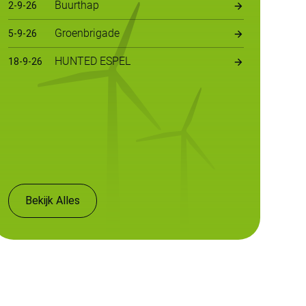
Buurthap
2
-
9
-
26
Groenbrigade
5
-
9
-
26
HUNTED ESPEL
18
-
9
-
26
Bekijk Alles