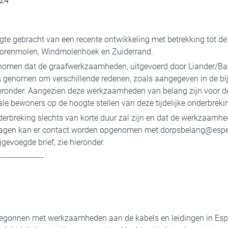
24
ogte gebracht van een recente ontwikkeling met betrekking tot
e Korenmolen, Windmolenhoek en Zuiderrand.
omen dat de graafwerkzaamheden, uitgevoerd door Liander/Baas,
t is genomen om verschillende redenen, zoals aangegeven in de bi
eronder. Aangezien deze werkzaamheden van belang zijn voor de 
ale bewoners op de hoogte stellen van deze tijdelijke onderbreki
erbreking slechts van korte duur zal zijn en dat de werkzaamh
vragen kan er contact worden opgenomen met dorpsbelang@espel
gevoegde brief, zie hieronder.
------------------
begonnen met werkzaamheden aan de kabels en leidingen in Espe