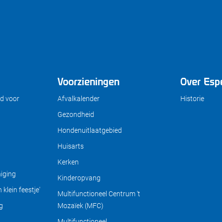
Voorzieningen
Over Esp
d voor
Afvalkalender
Historie
Gezondheid
Hondenuitlaatgebied
Huisarts
Kerken
iging
Kinderopvang
klein feestje'
Multifunctioneel Centrum 't
g
Mozaïek (MFC)
Multifunctioneel