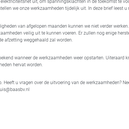
 elektriciteitsnet uit, om spanningsklachten in de toekomst te v
llen we onze werkzaamheden tijdelijk uit. In deze brief leest u 
igheden van afgelopen maanden kunnen we niet verder werken.
zaamheden veilig uit te kunnen voeren. Er zullen nog enige her
de afzetting weggehaald zal worden.
bekend wanneer de werkzaamheden weer opstarten. Uiteraard krijg
eden hervat worden.
. Heeft u vragen over de uitvoering van de werkzaamheden? Ne
thuis@baasbv.nl