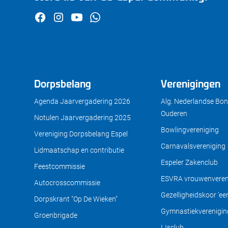
Dorpsbelang
Verenigingen
Agenda Jaarvergadering 2026
Alg. Nederlandse Bon
Ouderen
Notulen Jaarvergadering 2025
Bowlingvereniging
Vereniging Dorpsbelang Espel
Carnavalsvereniging
Lidmaatschap en contributie
Espeler Zakenclub
Feestcommissie
ESVRA vrouwenveren
Autocrosscommissie
Gezelligheidskoor 'een 
Dorpskrant "Op De Wieken"
Gymnastiekverenigin
Groenbrigade
IJsclub