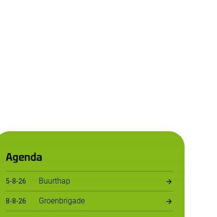
Agenda
Buurthap
5
-
8
-
26
Groenbrigade
8
-
8
-
26