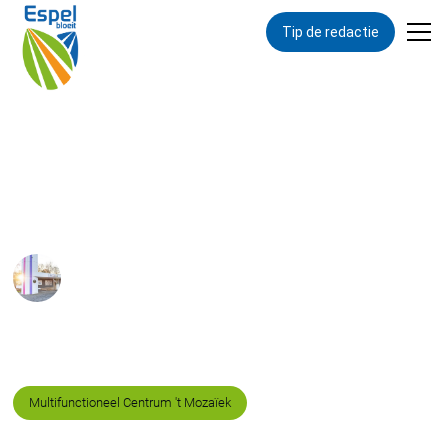
Tip de redactie
Terug naar overzicht
Te huur:
Uitvaartverzorging
MFC
Locatie
Multifunctioneel Centrum 't Mozaïek